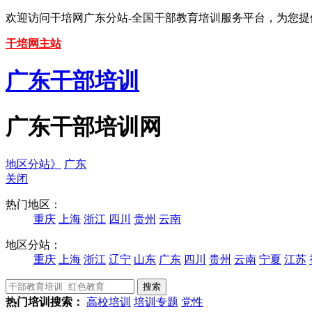
欢迎访问干培网广东分站-全国干部教育培训服务平台，为您
干培网主站
广东干部培训
广东干部培训网
地区分站》
广东
关闭
热门地区：
重庆
上海
浙江
四川
贵州
云南
地区分站：
重庆
上海
浙江
辽宁
山东
广东
四川
贵州
云南
宁夏
江苏
热门培训搜索：
高校培训
培训专题
党性