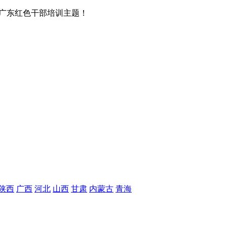
广东红色干部培训主题！
陕西
广西
河北
山西
甘肃
内蒙古
青海