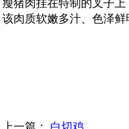
瘦猪肉挂在特制的叉子上
该肉质软嫩多汁、色泽鲜
上一篇：
白切鸡