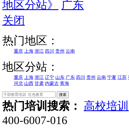
地区分站》
广东
关闭
热门地区：
重庆
上海
浙江
四川
贵州
云南
地区分站：
重庆
上海
浙江
辽宁
山东
广东
四川
贵州
云南
宁夏
江苏
河北
山西
甘肃
内蒙古
青海
热门培训搜索：
高校培训
400-6007-016