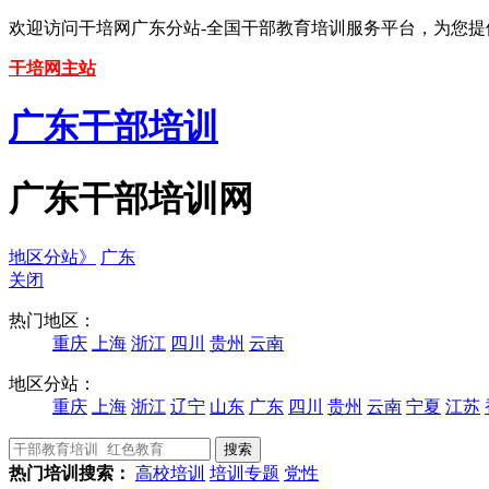
欢迎访问干培网广东分站-全国干部教育培训服务平台，为您
干培网主站
广东干部培训
广东干部培训网
地区分站》
广东
关闭
热门地区：
重庆
上海
浙江
四川
贵州
云南
地区分站：
重庆
上海
浙江
辽宁
山东
广东
四川
贵州
云南
宁夏
江苏
热门培训搜索：
高校培训
培训专题
党性