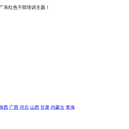
广东红色干部培训主题！
陕西
广西
河北
山西
甘肃
内蒙古
青海