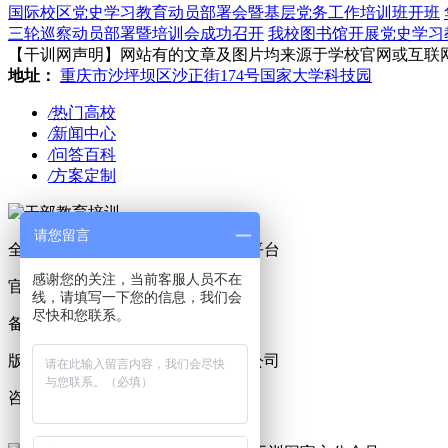
国际校区党史学习教育动员部署会暨基层党务工作培训班开班
三轮巡察动员部署暨培训会成功召开
我校图书馆开展党史学习
【干训网声明】网站有的文章及图片均来源于学校官网或互联网，若有侵
地址：
重庆市沙坪坝区沙正街174号国家大学科技园
/
热门高校
/
新闻中心
/
问答百科
/
方案定制
请您留言
全国干部培训、党性教育中心服务平台
感谢您的关注，当前客服人员不在
官方Q Q：1814337867
线，请填写一下您的信息，我们会
尽快和您联系。
备案编号：渝ICP备19008293号-4
版权所有：重庆干训教育科技有限公司
咨询热线：
400-6007-016