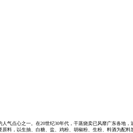
气点心之一。在20世纪30年代，干蒸烧卖已风靡广东各地，近
要原料，以生抽、白糖、盐、鸡粉、胡椒粉、生粉、料酒为配料