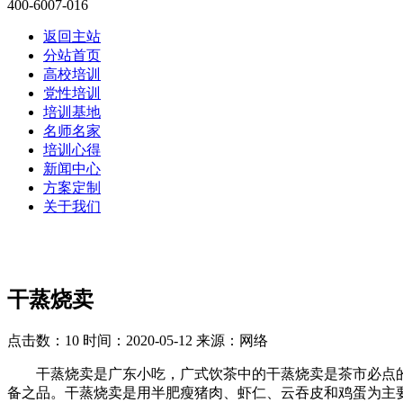
400-6007-016
返回主站
分站首页
高校培训
党性培训
培训基地
名师名家
培训心得
新闻中心
方案定制
关于我们
干蒸烧卖
点击数：10
时间：2020-05-12
来源：网络
干蒸烧卖是广东小吃，广式饮茶中的干蒸烧卖是茶市必点的人
备之品。干蒸烧卖是用半肥瘦猪肉、虾仁、云吞皮和鸡蛋为主