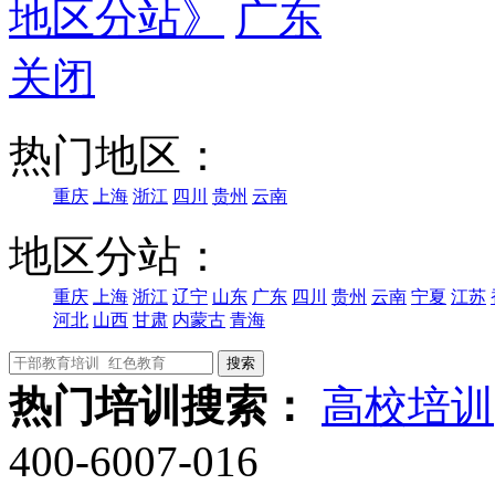
地区分站》
广东
关闭
热门地区：
重庆
上海
浙江
四川
贵州
云南
地区分站：
重庆
上海
浙江
辽宁
山东
广东
四川
贵州
云南
宁夏
江苏
河北
山西
甘肃
内蒙古
青海
热门培训搜索：
高校培训
400-6007-016